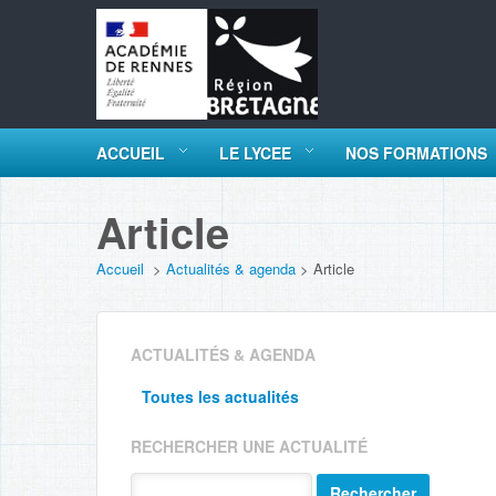
ACCUEIL
LE LYCEE
NOS FORMATIONS
Article
Accueil
>
Actualités & agenda
>
Article
ACTUALITÉS & AGENDA
Toutes les actualités
RECHERCHER UNE ACTUALITÉ
Rechercher