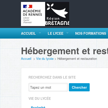
ACCUEIL
LE LYCEE
NOS FORMATIONS
Hébergement et res
Accueil
>
Vie du lycée
>
Hébergement et restauration
RECHERCHEZ DANS LE SITE
Chercher
VIE DU LYCÉE
Scolarité