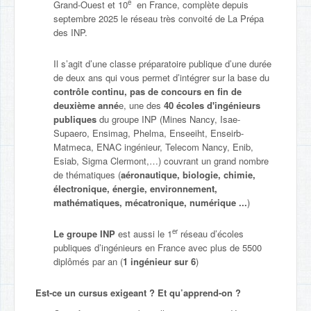
e
Grand-Ouest et 10
en France, complète depuis
septembre 2025 le réseau très convoité de La Prépa
des INP.
Il s’agit d’une classe préparatoire publique d’une durée
de deux ans qui vous permet d’intégrer sur la base du
contrôle continu, pas de concours en fin de
deuxième anné
e, une des
40 écoles d'ingénieurs
publiques
du groupe INP (Mines Nancy, Isae-
Supaero, Ensimag, Phelma, Enseeiht, Enseirb-
Matmeca, ENAC ingénieur, Telecom Nancy, Enib,
Esiab, Sigma Clermont,…) couvrant un grand nombre
de thématiques (
aéronautique, biologie, chimie,
électronique, énergie, environnement,
mathématiques, mécatronique, numérique ...
)
er
Le groupe INP
est aussi le 1
réseau d’écoles
publiques d’ingénieurs en France avec plus de 5500
diplômés par an (
1 ingénieur sur 6
)
Est-ce un cursus exigeant ? Et qu’apprend-on ?