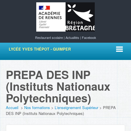
Restaurant scolaire
|
Actualités
|
Facebook
LYCÉE YVES THÉPOT - QUIMPER
PREPA DES INP
(Instituts Nationaux
Polytechniques)
Accueil
>
Nos formations
>
L'enseignement Supérieur
>
PREPA
DES INP (Instituts Nationaux Polytechniques)