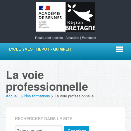
Restaurant scolaire
|
Actualités
|
Facebook
LYCÉE YVES THÉPOT - QUIMPER
La voie
professionnelle
Accueil
>
Nos formations
>
La voie professionnelle
RECHERCHEZ DANS LE SITE
Chercher