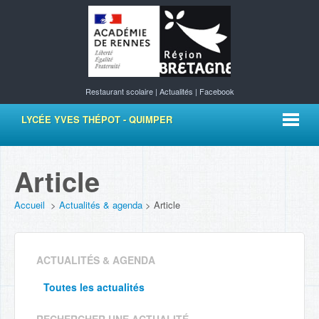
Restaurant scolaire
|
Actualités
|
Facebook
LYCÉE YVES THÉPOT - QUIMPER
Article
Accueil
>
Actualités & agenda
>
Article
ACTUALITÉS & AGENDA
Toutes les actualités