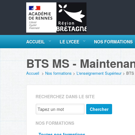
ACCUEIL
LE LYCEE
NOS FORMATIONS
BTS MS - Maintena
Accueil
>
Nos formations
>
L'enseignement Supérieur
>
BTS 
RECHERCHEZ DANS LE SITE
Chercher
NOS FORMATIONS
Toutes nos formations