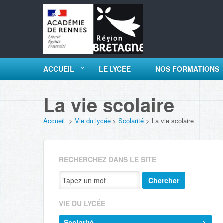
ACCUEIL
LE LYCEE
NOS FORMATIONS
La vie scolaire
Accueil
>
Vie du lycée
>
Scolarité
>
La vie scolaire
RECHERCHEZ DANS LE SITE
Chercher
VIE DU LYCÉE
Scolarité