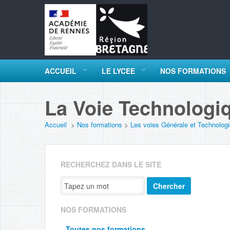
ACCUEIL
LE LYCEE
NOS FORMATIONS
La Voie Technologi
Accueil
>
Nos formations
>
Les voies Générale et Technolog
RECHERCHEZ DANS LE SITE
Chercher
NOS FORMATIONS
Toutes nos formations