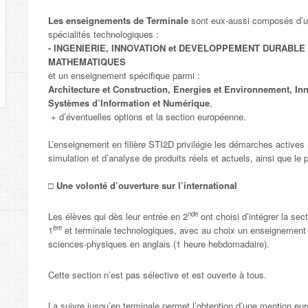
Les enseignements de Terminale
sont eux-aussi composés d’u
spécialités technologiques :
- INGENIERIE, INNOVATION et DEVELOPPEMENT DURABLE
MATHEMATIQUES
et un enseignement spécifique parmi :
Architecture et Construction, Energies et Environnement, I
Systèmes d’Information et Numérique
,
+ d’éventuelles options et la section européenne.
L’enseignement en filière STI2D privilégie les démarches actives 
simulation et d’analyse de produits réels et actuels, ainsi que le p
□ Une volonté d’ouverture sur l’international
nde
Les élèves qui dès leur entrée en 2
ont choisi d’intégrer la se
ère
1
et terminale technologiques, avec au choix un enseignemen
sciences-physiques en anglais (1 heure hebdomadaire).
Cette section n’est pas sélective et est ouverte à tous.
La suivre jusqu’en terminale permet l’obtention d’une mention e