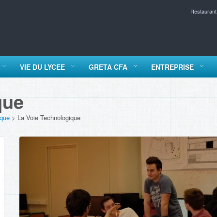
Restaurant
VIE DU LYCEE
GRETA CFA
ENTREPRISE
que
ique
>
La Voie Technologique